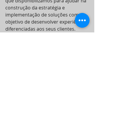
que disponibilizamos para ajudar na 
construção da estratégia e 
implementação de soluções com o 
objetivo de desenvolver experiências 
diferenciadas aos seus clientes.
Faça uma consulta para sua 
empresa, sem compromisso, ligue 
18 3928-0878 
Marca
Posts recentes
Ver tudo