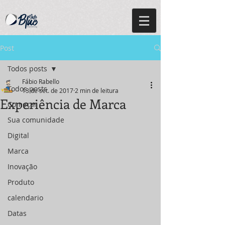
Post
Todos posts
Fábio Rabello
Todos posts
13 de set. de 2017
2 min de leitura
Experiência de Marca
Começar
Sua comunidade
Digital
Marca
Inovação
Produto
calendario
Datas