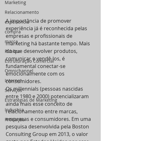
Marketing
Relacionamento
A importância de promover 
experiencia
experiência já é reconhecida pelas 
compra
empresas e profissionais de 
marca
marketing há bastante tempo. Mais 
do que desenvolver produtos, 
Público
comunicar e vendê-los, é 
Estruturação Comercial
fundamental conectar-se 
Omnichannel
emocionalmente com os 
Internet
consumidores.
Os millennials (pessoas nascidas 
Serviços
entre 1980 e 2000) potencializaram 
Estratégias de Marketing
ainda mais esse conceito de 
Industria
relacionamento entre marcas, 
empresas e consumidores. Em uma 
Produção
pesquisa desenvolvida pela Boston 
Consulting Group em 2013, o valor 